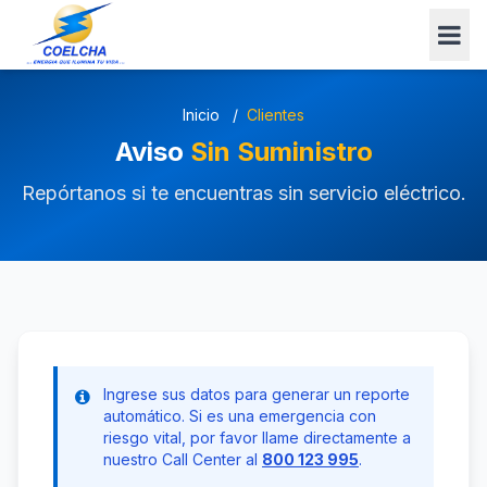
Inicio
/
Clientes
Aviso
Sin Suministro
Repórtanos si te encuentras sin servicio eléctrico.
Ingrese sus datos para generar un reporte
automático. Si es una emergencia con
riesgo vital, por favor llame directamente a
nuestro Call Center al
800 123 995
.