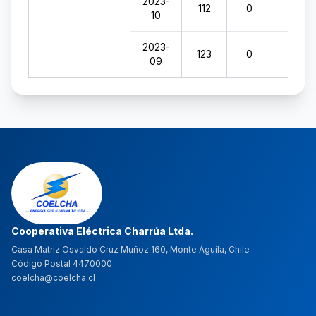
2023-
112
0
0
10
2023-
123
0
0
09
Cooperativa Eléctrica Charrúa Ltda.
Casa Matriz Osvaldo Cruz Muñoz 160, Monte Águila, Chile
Código Postal 4470000
coelcha@coelcha.cl