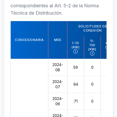
correspondientes al Art. 5-2 de la Norma
Técnica de Distribución.
SOLICITUDES DE
CONEXIÓN
CONCESIONARIA
MES
11-
1-10
+150
150
(KW)
(KW)
(KW)
Ⓘ
Ⓘ
Ⓘ
2024-
59
0
0
08
2024-
94
0
0
07
2024-
71
0
0
06
2024-